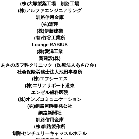
(株)大塚製薬工場 釧路工場
(株)アルファエンジニアリング
釧路信用金庫
(株)憲翔
(株)伊藤建業
(有)竹谷工業所
Lounge RABIUS
(株)愛澤工業
葵建設(株)
あさの皮フ科クリニック（医療法人あさひ会）
社会保険労務士法人池田事務所
(株)エフシーエス
(株)エリアサポート道東
エンゼル歯科医院
(株)オンズコミュニケーション
(株)釧路河畔開発公社
釧路新聞社
釧路信用金庫
(株)釧路製作所
釧路センチュリーキャッスルホテル