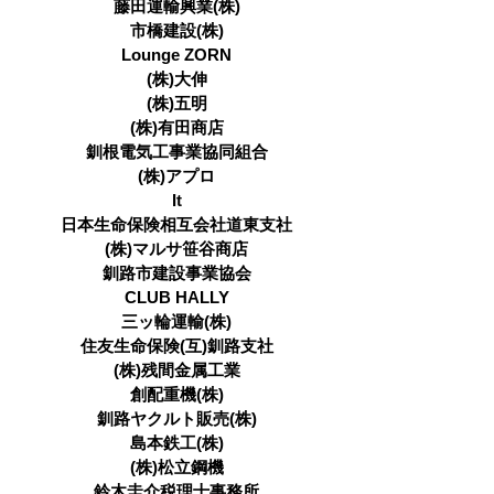
藤田運輸興業(株)
市橋建設(株)
Lounge ZORN
(株)大伸
(株)五明
(株)有田商店
釧根電気工事業協同組合
(株)アプロ
It
日本生命保険相互会社道東支社
(株)マルサ笹谷商店
釧路市建設事業協会
CLUB HALLY
三ッ輪運輸(株)
住友生命保険(互)釧路支社
(株)残間金属工業
創配重機(株)
釧路ヤクルト販売(株)
島本鉄工(株)
(株)松立鋼機
鈴木圭介税理士事務所