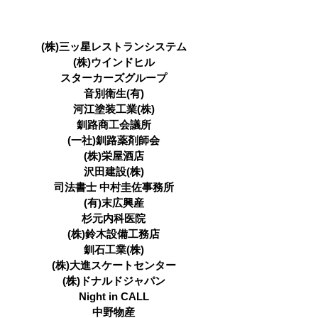
(株)三ッ星レストランシステム
(株)ウインドヒル
スターカーズグループ
音別衛生(有)
河江塗装工業(株)
釧路商工会議所
(一社)釧路薬剤師会
(株)栄屋酒店
沢田建設(株)
司法書士 中村圭佐事務所
(有)末広興産
杉元内科医院
(株)鈴木設備工務店
釧石工業(株)
(株)大進スケートセンター
(株)ドナルドジャパン
Night in CALL
中野物産