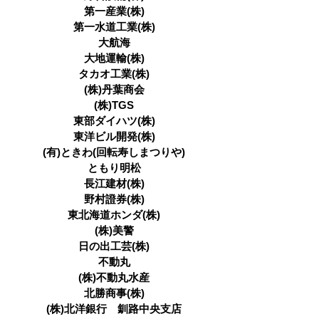
第一産業(株)
第一水道工業(株)
大航海
大地運輸(株)
タカオ工業(株)
(株)丹葉商会
(株)TGS
東部ダイハツ(株)
東洋ビル開発(株)
(有)ときわ(回転寿しまつりや)
ともり明松
長江建材(株)
野村證券(株)
東北海道ホンダ(株)
(株)美警
日の出工芸(株)
不動丸
(株)不動丸水産
北勝商事(株)
(株)北洋銀行 釧路中央支店