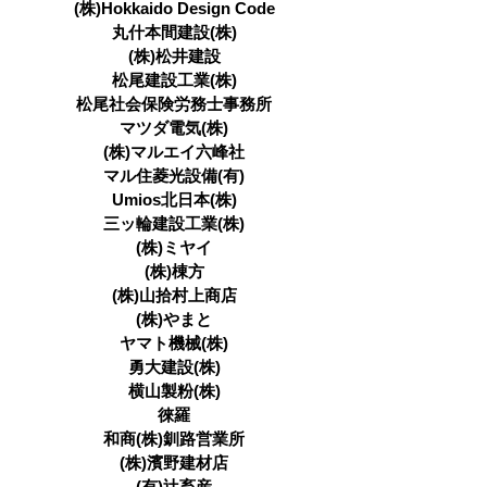
(株)Hokkaido Design Code
丸什本間建設(株)
(株)松井建設
松尾建設工業(株)
松尾社会保険労務士事務所
マツダ電気(株)
(株)マルエイ六峰社
マル住菱光設備(有)
Umios北日本(株)
三ッ輪建設工業(株)
(株)ミヤイ
(株)棟方
(株)山拾村上商店
(株)やまと
ヤマト機械(株)
勇大建設(株)
横山製粉(株)
徠羅
和商(株)釧路営業所
(株)濱野建材店
(有)辻畜産