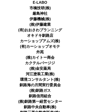
E-LABO
市橋技研(株)
厳島神社
伊藤機械(株)
(株)伊藤建業
(有)おおさわプランニング
オキドキ釧路店
カーショップアムズ(株)
(有)カーショップオモテ
外苑
(株)カイトー商会
カクテルバージジ
(株)金安薬局
河江塗装工業(株)
環境コンサルタント(株)
釧路海の月間実行委員会
(株)釧路ガス
釧路信用組合
(株)釧路第一経営センター
釧路中央自動車(株)