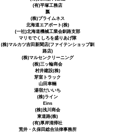
(有)平塚工務店
瓢
(株)プライムネス
北海道エアポート(株)
(一社)北海道機械工業会釧路支部
マリモでくしろを盛りあげ隊
(株)マルカツ吉田新聞店(ファイテンショップ釧
路店)
(株)マルセンクリーニング
(株)三ッ輪商会
村井建設(株)
芽室トラック
山田車輛
湯宿だいいち
(株)ライン
Eins
(株)浅川商会
東道路(株)
(有)厚岸清掃社
荒井・久保田総合法律事務所