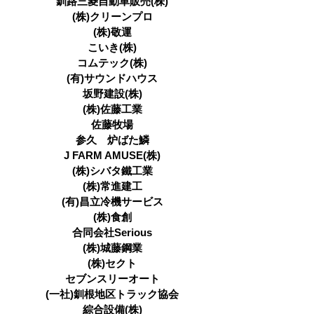
釧路三菱自動車販売(株)
(株)クリーンプロ
(株)敬運
こいき(株)
コムテック(株)
(有)サウンドハウス
坂野建設(株)
(株)佐藤工業
佐藤牧場
参久 炉ばた鱗
J FARM AMUSE(株)
(株)シバタ鐵工業
(株)常進建工
(有)昌立冷機サービス
(株)食創
合同会社Serious
(株)城藤鋼業
(株)セクト
セブンスリーオート
(一社)釧根地区トラック協会
綜合設備(株)