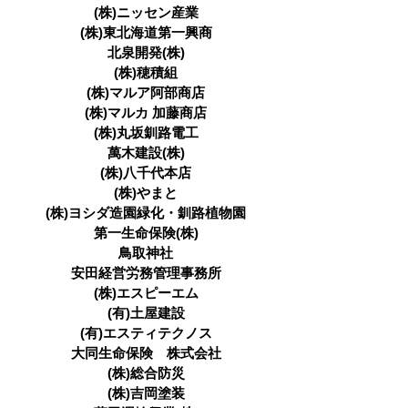
(株)ニッセン産業
(株)東北海道第一興商
北泉開発(株)
(株)穂積組
(株)マルア阿部商店
(株)マルカ 加藤商店
(株)丸坂釧路電工
萬木建設(株)
(株)八千代本店
(株)やまと
(株)ヨシダ造園緑化・釧路植物園
第一生命保険(株)
鳥取神社
安田経営労務管理事務所
(株)エスピーエム
(有)土屋建設
(有)エスティテクノス
大同生命保険 株式会社
(株)総合防災
(株)吉岡塗装