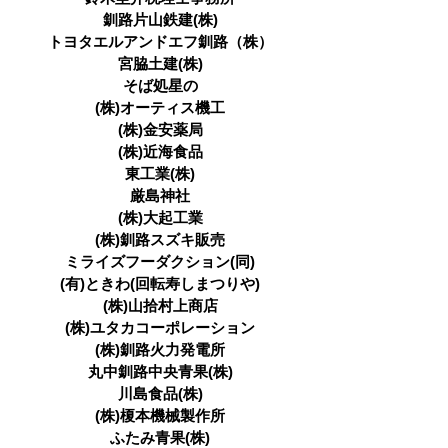
釧路片山鉄建(株)
トヨタエルアンドエフ釧路（株）
宮脇土建(株)
そば処星の
(株)オーティス機工
(株)金安薬局
(株)近海食品
東工業(株)
厳島神社
(株)大起工業
(株)釧路スズキ販売
ミライズフーダクション(同)
(有)ときわ(回転寿しまつりや)
(株)山拾村上商店
(株)ユタカコーポレーション
(株)釧路火力発電所
丸中釧路中央青果(株)
川島食品(株)
(株)榎本機械製作所
ふたみ青果(株)