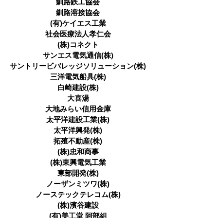
釧路鉄工協会
釧路溶接協会
(有)ケイエス工業
社会医療法人孝仁会
(株)コネクト
サンエス電気通信(株)
サントリービバレッジソリューション(株)
三洋電気船具(株)
白崎建設(株)
大喜湯
大地みらい信用金庫
太平洋建設工業(株)
太平洋興発(株)
拓殖不動産(株)
(株)忠和商事
(株)東興電気工業
東部開発(株)
ノーザンミツワ(株)
ノーステックテレコム(株)
(株)濱谷建設
(有)美工堂 阿部組