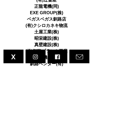
正龍電機(同)
EXE GROUP(株)
ベガスベガス釧路店
(有)クシロカネキ物流
土屋工業(株)
昭栄建設(株)
真壁建設(株)
(株)釧路プラント工業
宮本機械(株)
釧路ベンダー(有)
(株)ダイイチ・エンジニアリング
(株)あいけあ
(株)愛釧
(株)アシスト
(株)芦田建設
阿部雅博税理士事務所
荒井貨物(株)
(有)明吉左官店
イーエス
(株)いちい青果 旬菜果季
医療法人社団相星歯科クリニック